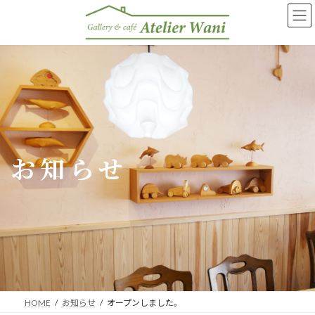
コ
ナ
ン
ビ
テ
ゲ
ン
ー
ツ
シ
へ
ョ
ス
ン
キ
に
ッ
移
プ
動
お知らせ
HOME
お知らせ
オープンしました。